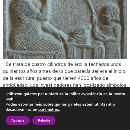
Se trata de cuatro cilindros de arcilla fechados unos
quinientos años antes de lo que parecía ser era el inicio
de la escritura, puesto que tienen 4300 años de
antigüedad. Los investigadores han localizado símbolos
que se repiten, la que garantiza que no se trata de
Utilitzem galetes per a oferir-te la millor experiència en la nostra
dibujos puramente ornamentales. No se conoce de
web.
Podeu esbrinar més sobre quines galetes estem utilitzant o
momento […]
desactivar-les en
parèmetres
.
Accepta
Rebutja