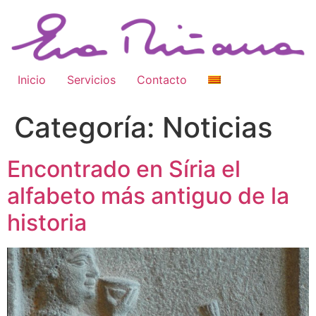
Inicio
Servicios
Contacto
Categoría:
Noticias
Encontrado en Síria el
alfabeto más antiguo de la
historia